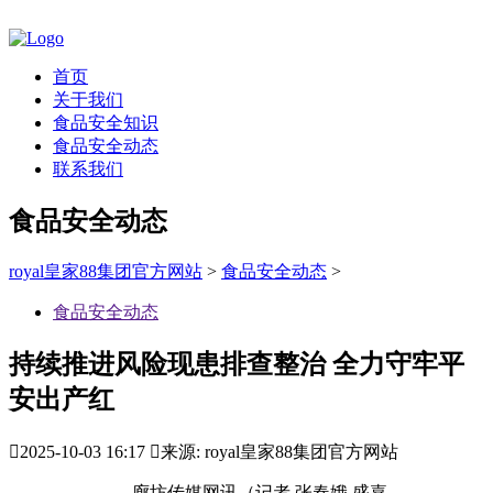
首页
关于我们
食品安全知识
食品安全动态
联系我们
食品安全动态
royal皇家88集团官方网站
>
食品安全动态
>
食品安全动态
持续推进风险现患排查整治 全力守牢平
安出产红

2025-10-03 16:17

来源: royal皇家88集团官方网站
廊坊传媒网讯（记者 张春娥 盛嘉