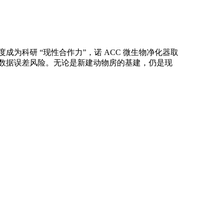
成为科研 “现性合作力”，诺 ACC 微生物净化器取
 的数据误差风险。无论是新建动物房的基建，仍是现