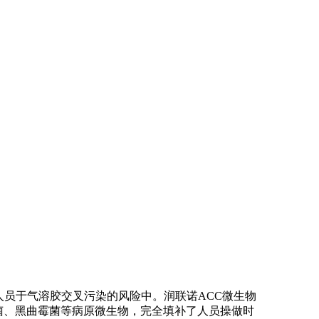
员于气溶胶交叉污染的风险中。润联诺ACC微生物
球菌、黑曲霉菌等病原微生物，完全填补了人员操做时