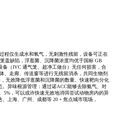
过程仅生成水和氧气，无刺激性残留，设备可正在
笼盖缺陷，浮逛菌、沉降菌浓度均优于国标 GB
精度设备（IVC 通气笼、超净工做台）无任何损害，合
VC 舱体、走廊、传送窗等进行无残留消杀，共同生物剂
等，无效降低浮逛菌和沉降菌的数量。快速靶向分化
。异味根源管理：通过诺ACC能够去除氨气、对
。5%，可以或许快速无效地消弭尝试动物房内的异
上海、广州、成都等 20 + 焦点城市现场，