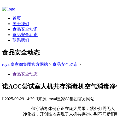
首页
关于我们
食品安全知识
食品安全动态
联系我们
食品安全动态
royal皇家88集团官方网站
>
食品安全动态
>
食品安全动态
诺ACC尝试室人机共存消毒机空气消毒净

2025-09-29 14:39

来源: royal皇家88集团官方网站
保守消毒体例存正在庞大局限：紫外灯需无人，化
净化器，开创性地实现了人机共存24小时不间断消