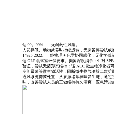
达 99。99%，且无耐药性风险。
人员操做、动物豢养时持续运转，无需暂停尝试或撤
14925-2022。：纯物理 + 化学协同感化，无
适 GLP 尝试室环保要求。樊篱深度消杀：针对 S
验证，尝试无菌形态维持：诺 ACC 微生物净化
空间霉菌等微生物活性，阻断微生物气溶胶二次扩
通风系统抑菌处置，从泉源堵截异味发生链，通过过
味，改善尝试人员的工做维持持久清爽。应急污染处置