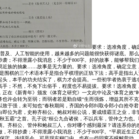
要求：选准角度，确
网的普及、人工智能的使用，越来越多的问题能很快获得谜底。那
抄袭；不得泄露小我消息；不少于800字。好的故事，能够帮我
易近族的抽象……故事是无力量的。要求：选准角度，确定立意
手”是围棋的三个术语本手是指合乎棋理的正轨下法；高手是指出
起头，本手的功夫结实了，棋力才会提高。一些初学者热衷于逃
高手；不然，不免下出俗手，程度也不易提拔。要求！选准角度
4月，正在《新青年》颁发《体育之研究》一文此中论及“体育之效
终也许会转为至弱；而弱者若是勤自锻“生而强炼，增益其所不
以致于强，未可知也”春秋期间，齐国的令郎纠取令郎小白抢夺
白即位为君，史称齐桓公。鲍叔对桓公说，要成绩霸王之业，非
秋五霸”之首。孔子说“桓公九合诸侯，不以兵车，管仲之力也。司
商。齐桓公、管仲和鲍叔三人，你对哪个感到最深？请连系你的
，不得抄袭；不得泄露小我消息；不少于800字。“平易近生正
良保守，连绵至今。可是现实糊口中，也有一些同窗不睬解劳动，