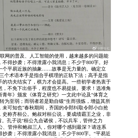
互联网的普及、人工智能的使用，越来越多的问题能
不得抄袭；不得泄露小我消息；不少于800字。好
一个平易近族的抽象……故事是无力量的。确定立
的三个术语本手是指合乎棋理的正轨下法；高手是指
手的功夫结实了，棋力才会提高。一些初学者热衷于
然，不免下出俗手，程度也不易提拔。要求！选准角
《新青年》颁发《体育之研究》一文此中论及“体育之
转为至弱；而弱者若是勤自锻“生而强炼，增益其所
，未可知也”春秋期间，齐国的令郎纠取令郎小白抢
，史称齐桓公。鲍叔对桓公说，要成绩霸王之业，非
首。孔子说“桓公九合诸侯，不以兵车，管仲之力
桓公、管仲和鲍叔三人，你对哪个感到最深？请连系
抄袭；不得泄露小我消息；不少于800字。“平易近