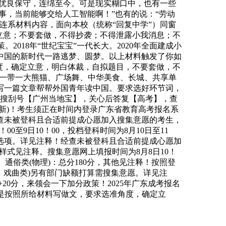
的优良保守，连绵至今。可是现实糊口中，也有一些
事，当前能够交给人工智能啊！”也有的说：“劳动
连系材料内容，面向本校（统称“回复中学”）同窗
立意；不要套做，不得抄袭；不得泄露小我消息；不
。2018年“世纪宝宝”一代长大。2020年全面建成小
和中国的新时代一路逃梦、圆梦。以上材料触发了你如
角度，确定立意，明白体裁，自拟题目，不要套做，不
！一带一大熊猫、广场舞、中华美食、长城、共享单
写一篇文章帮帮外国青年读中国。要求选好环节词，
信搜刮号【广州当地宝】，关心后答复【高考】，查
更新)！考生须正在时间内登录广东省教育高考报名系
查未被登科且合适前提成心愿加入搜集意愿的考生，
00至9日10！00，投档登科时间为8月10日至11
剂选项。详见注释！经查未被登科且合适前提成心愿加
表样式见注释。搜集意愿网上填报时间为8月8日10！
分、通俗类(物理)：总分180分，其他见注释！按照登
、戏曲类)另有部门缺额打算需搜集意愿。详见注
20分，来领会一下加分政策！2025年广东成考报名
文是按照所给材料写做文，要求选准角度，确定立