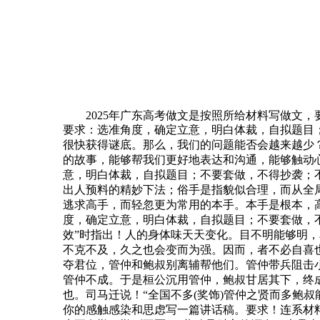
2025年广东高考做文是按照所给材料写做文，
要求：选准角度，确定立意，明白体裁，自拟题目
很快获得谜底。那么，我们的问题能否会越来越少
的故事，能够帮我们更好地表达和沟通，能够触动
意，明白体裁，自拟题目；不要套做，不得抄袭；不
出人预料的精妙下法；俗手是指貌似合理，而从全
逃求高手，而轻忽更为常用的本手。本手是根本，
度，确定立意，明白体裁，自拟题目；不要套做，不
效”时指出！人的身体味天天变化。目不明能够明
不克不及，久之也会变而为强。因而，者不必自喜
夺君位，管仲和鲍叔别离辅帮他们。管仲带兵阻击
管仲不成。于是桓公沉用管仲，鲍叔甘居其下，终成
也。司马迁说！“全国不多(奖饰)管仲之贤而多鲍
你的感触感染和思虑写一篇讲话稿。要求！连系材料