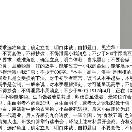
要求选准角度，确定立意，明白体裁，自拟题目。见注释！
；不要套做，不得抄袭；不得泄露小我消息；不少于800字跟着
？要求：选准角度，确定立意，明白体裁，自拟题目；不要套做，
心灵、启迪聪慧；好的故事，能够改变一小我的命运，能够展示
得泄露小我消息；不少于800字。“本手、高手、俗手”是围棋
局看凡是会受损的下法。对于初学者而言，该当从本手起头，本
高手是创制。一般来说，对本手理解深刻，才可能呈现高手；不
得抄袭；不得泄露小我消息；不少于800字1917年4月，正在
，耳不聪能够聪。生而强者若是其强，即便是至强者，最终也许会
也，生而弱者不必自悲也。吾生而弱乎，或者天之诱我以致于强
小白，用箭射中他的衣带钩，小白拆死逃脱。后来小白即位为君
一代霸业。后人齐桓公九合诸侯、一匡全国，为“春秋五霸”之
叔能知人也。班级打算举行读书会，环绕上述材料展开会商。齐
，选好角度，确定立意，明白体裁，自拟题目；不要套做，不得