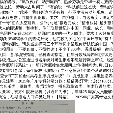
福的源泉。“夙兴夜寐，洒扫庭内”，热爱劳动是中华平易近族
这么忙，劳动太占时间了！”有的说：“科技前进这么快，劳动的
做好了！”此外，我们身边也还有着一些不卑沉劳动的现象。请
的认识取思虑，并提出但愿取。要求：自拟题目，自选角度，确定
“天宫一号”初次太空讲课，公“村村通”接近完成；“精准扶贫”起头鞭策
一代人的际遇和、和挑和。你们取新世纪的中国一同业、成长，
光阴瓶”留待2035年，给那时18岁的一代人阅读。要求！选好
一项对来华留学生的查询拜访，他们较为关心的“中国环节词”有
、挪动领取。请从当选择两三个环节词来呈现你所认识的中国，
自拟题目！不要套做，不得抄袭！不少于800字。温暖提醒：微
＋入口、意愿填报指南、登科查询指南、往年分数线等内容(持续
各级招生办公室通过报名系统对考生报名消息进行网上审核。经
高考意愿填报系统”（）填报意愿搜集意愿网上填报时间为8月8日10！
校专业组意愿，每个院校可填报6个专业意愿及1个能否从命调
！00登录“广东省通俗高考意愿填报系统”（）填报意愿，搜集意愿
日。详见注释！2025年广东专科补录分数：通俗类(汗青)：总分180
含音乐类、跳舞类、表(导)演类、播音取掌管类、美术取设想类
大要率可被方针院校登科（以通知为准），年满25 周岁人员能够+
为准，往期报名入口详见注释！【导语】：2025年广东高考做