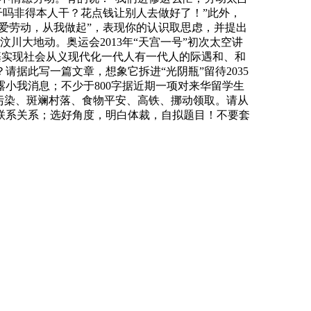
干吗非得本人干？花点钱让别人去做好了！”此外，
爱劳动，从我做起”，表现你的认识取思虑，并提出
川大地动。奥运会2013年“天宫一号”初次太空讲
年根基实现社会从义现代化一代人有一代人的际遇和、和
据此写一篇文章，想象它拆进“光阴瓶”留待2035
小我消息；不少于800字据近期一项对来华留学生
污染、斑斓村落、食物平安、高铁、挪动领取。请从
联系关系；选好角度，明白体裁，自拟题目！不要套