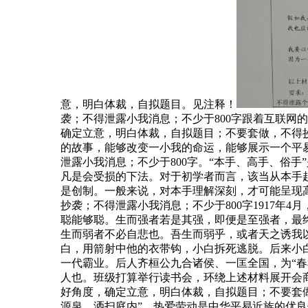
意，明白体裁，自拟题目。见注释！
袭；不得泄露小我消息；不少于800字跟着互联
确定立意，明白体裁，自拟题目；不要套做，不得
的故事，能够改变一小我的命运，能够展示一个平
泄露小我消息；不少于800字。“本手、高手、俗
凡是会受损的下法。对于初学者而言，该当从本手
是创制。一般来说，对本手理解深刻，才可能呈现
抄袭；不得泄露小我消息；不少于800字1917年
聪能够聪。生而强者若是其强，即便是至强者，最
生而弱者不必自悲也。吾生而弱乎，或者天之诱我
白，用箭射中他的衣带钩，小白拆死逃脱。后来小
一代霸业。后人齐桓公九合诸侯、一匡全国，为“春
人也。班级打算举行读书会，环绕上述材料展开会
好角度，确定立意，明白体裁，自拟题目；不要套做
源泉。洒扫庭内”，热爱劳动是中华平易近族的优