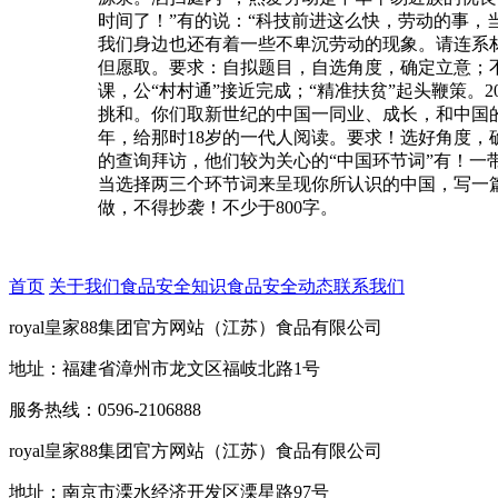
时间了！”有的说：“科技前进这么快，劳动的事，
我们身边也还有着一些不卑沉劳动的现象。请连系材
但愿取。要求：自拟题目，自选角度，确定立意；不要
课，公“村村通”接近完成；“精准扶贫”起头鞭策。2
挑和。你们取新世纪的中国一同业、成长，和中国的
年，给那时18岁的一代人阅读。要求！选好角度，
的查询拜访，他们较为关心的“中国环节词”有！
当选择两三个环节词来呈现你所认识的中国，写一
做，不得抄袭！不少于800字。
首页
关于我们
食品安全知识
食品安全动态
联系我们
royal皇家88集团官方网站（江苏）食品有限公司
地址：福建省漳州市龙文区福岐北路1号
服务热线：0596-2106888
royal皇家88集团官方网站（江苏）食品有限公司
地址：南京市溧水经济开发区溧星路97号