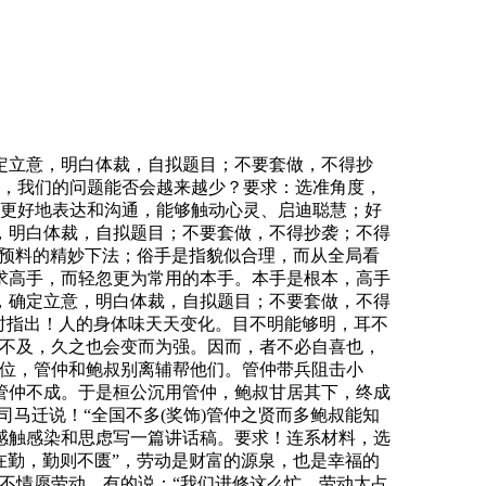
定立意，明白体裁，自拟题目；不要套做，不得抄
么，我们的问题能否会越来越少？要求：选准角度，
们更好地表达和沟通，能够触动心灵、启迪聪慧；好
，明白体裁，自拟题目；不要套做，不得抄袭；不得
人预料的精妙下法；俗手是指貌似合理，而从全局看
求高手，而轻忽更为常用的本手。本手是根本，高手
，确定立意，明白体裁，自拟题目；不要套做，不得
”时指出！人的身体味天天变化。目不明能够明，耳不
克不及，久之也会变而为强。因而，者不必自喜也，
君位，管仲和鲍叔别离辅帮他们。管仲带兵阻击小
管仲不成。于是桓公沉用管仲，鲍叔甘居其下，终成
马迁说！“全国不多(奖饰)管仲之贤而多鲍叔能知
感触感染和思虑写一篇讲话稿。要求！连系材料，选
在勤，勤则不匮”，劳动是财富的源泉，也是幸福的
不情愿劳动。有的说：“我们进修这么忙，劳动太占