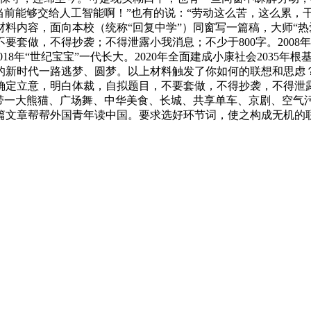
当前能够交给人工智能啊！”也有的说：“劳动这么苦，这么累，
料内容，面向本校（统称“回复中学”）同窗写一篇稿，大师“热
套做，不得抄袭；不得泄露小我消息；不少于800字。2008年汶
018年“世纪宝宝”一代长大。2020年全面建成小康社会2035
新时代一路逃梦、圆梦。以上材料触发了你如何的联想和思虑？请
确定立意，明白体裁，自拟题目，不要套做，不得抄袭，不得泄露
一带一大熊猫、广场舞、中华美食、长城、共享单车、京剧、空气
篇文章帮帮外国青年读中国。要求选好环节词，使之构成无机的