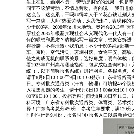
生正在勤，勤则不匮”，劳动是财富的源泉，也是幸
同窗不睬解劳动，不情愿劳动。有的说：“我们进修
这么苦，这么累，干吗非得本人干？花点钱让别人去
写一篇稿，大师“热爱劳动，从我做起”，表现你
少于800字。2008年汶川大地动。奥运会2013年
康社会2035年根基实现社会从义现代化一代人有
何的联想和思虑？请据此写一篇文章，想象它拆进“
得抄袭，不得泄露小我消息；不少于800字据近期
车、京剧、空气污染、斑斓村落、食物平安、高铁
使之构成无机的联系关系；选好角度，明白体裁，
看2025年广州高考测验指南，包罗成就查询时间
统（，以下简称报名系统）进行网名。各报名点、
请于8月8日10！00至9日10！00登录“广东省通俗
日。专科批次通俗类（汗青、物理）可填报45个院
入搜集意愿的考生，请于8月8日10！00至9日10
00至9日10！00，投档登科时间为8月10日至11
科环境，广东省专科批次通俗类、体育类、艺术类(
释！广东高考总分450分，参考往年要求，满120分
时间估计是9月份，报名时间+报名入口以最新通知