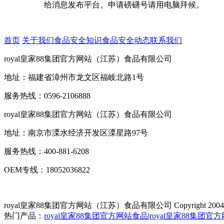
给消息发布平台。申请磅礴号请用电脑拜候。
首页
关于我们
食品安全知识
食品安全动态
联系我们
royal皇家88集团官方网站（江苏）食品有限公司
地址：福建省漳州市龙文区福岐北路1号
服务热线：0596-2106888
royal皇家88集团官方网站（江苏）食品有限公司
地址：南京市溧水经济开发区溧星路97号
服务热线：400-881-6208
OEM专线：18052036822
royal皇家88集团官方网站（江苏）食品有限公司
Copyright 2004
热门产品：
royal皇家88集团官方网站食品
|
royal皇家88集团官