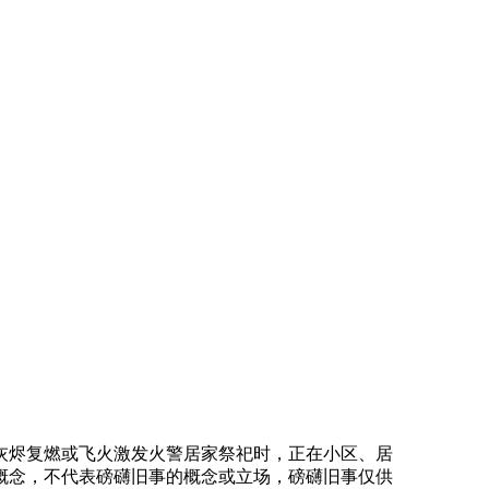
烬复燃或飞火激发火警居家祭祀时，正在小区、居
概念，不代表磅礴旧事的概念或立场，磅礴旧事仅供