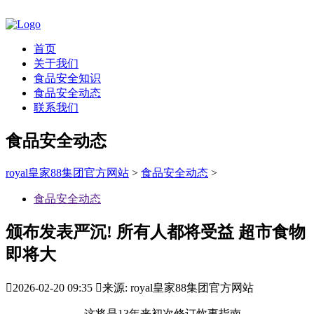
首页
关于我们
食品安全知识
食品安全动态
联系我们
食品安全动态
royal皇家88集团官方网站
>
食品安全动态
>
食品安全动态
颁布发表严沉! 所有人都将受益 超市食物
即将大

2026-02-20 09:35

来源: royal皇家88集团官方网站
这将是13年来初次修订炊事指南，