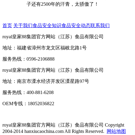
子还有2500年的汗青，太骄傲了！
首页
关于我们
食品安全知识
食品安全动态
联系我们
royal皇家88集团官方网站（江苏）食品有限公司
地址：福建省漳州市龙文区福岐北路1号
服务热线：0596-2106888
royal皇家88集团官方网站（江苏）食品有限公司
地址：南京市溧水经济开发区溧星路97号
服务热线：400-881-6208
OEM专线：18052036822
royal皇家88集团官方网站（江苏）食品有限公司
Copyright
2004-2014 hanxiucaochina.com All Rights Reserved.
网站地图