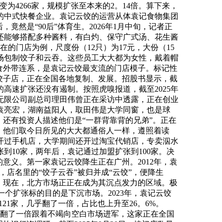
值变为4266家，规模扩张至本来的2。14倍。算下来，
的中式快餐企业。袁记云饺的运营从体袁记食物集团
然是“90后”体育生。2026年1月中旬，记者正
还能够搭配多种酱料，有白灼、保守广式汤、花生酱
的门店为例，尺度份（12只）为17元，大份（15
场包制饺子和云吞。这些员工大大都为女性，戴着帽
食外带连系，是袁记云饺最支流的门店模子。标记性
的饺子店，正在全国各地复制、发展。招股书显示，截
饺的高速扩张还没有遏制。按照虎嗅报道，截至2025年
份无限公司副总司理田伟曾正在采访中透露，正在创业
袁亮宏，湖南益阳人，取田伟是大学同窗，也是球
还有投资人描述他们是“一群背靠背的兄弟”。正在
代，他们取今日所见的大大都通俗人一样，遵照着读
开过手机店，大学期间还开过淘宝代销店，专卖泅水
10家，两年后，袁记通过加盟扩张到100家。决
意义。第一家袁记云饺降生正在广州。2012年，袁
店名里的“饺子云吞”被归并成“云饺”，便降生
，现在，北方市场正正在成为其沉点发力的区域。极
一个扩张标的目的是下沉市场。2023年，袁记云饺
121家，几乎翻了一倍，占比也上升至26。6%。
，几乎翻了一倍跟着不竭向空白市场进军，这家正在全国