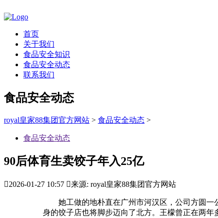
首页
关于我们
食品安全知识
食品安全动态
联系我们
食品安全动态
royal皇家88集团官方网站
>
食品安全动态
>
食品安全动态
90后体育生卖饺子年入25亿

2026-01-27 10:57

来源: royal皇家88集团官方网站
她工做的地朴直在广州市河汉区，公司方圆一公
身的饺子店也将脚步迈向了北方。王檬曾正在两年