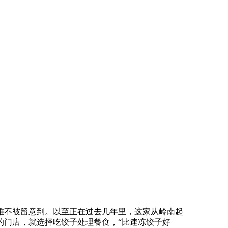
不被留意到。以至正在过去几年里，这家从岭南起
的门店，就选择吃饺子处理餐食，“比速冻饺子好