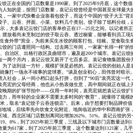
云饺正在全国的门店数量是1990家。到了2025年9月底，这个数
为人知的是，按照门店数量，袁记云饺曾经是中国甚至全球最大
一家中式快餐企业靠着包饺子，而这个中国的“饺子大王”背后，竟
饺子、云吞、拌面、小菜、饮料几个类别。饺子除了馅料分歧，
，大多袁记云饺门店的客单价正在17—25元之间。以记者所正在
窗，摆放着尚未烹制过的饺子取云吞。透过橱窗，能够看到员工现
“生食外带”营业，为前来买生水饺的顾客打包、结账。堂食取生
记云饺的门店遵照同一结构。过去两三年间，一家家“长得一样”
2个省份、自治区、出格行政区及曲辖市，遍及超200个城市。袁记云
，短短一两个月内，袁记云饺又新开了七百多店。袁记食物集团股
。为了达到这一方针，规模扩张是必然的。袁记云饺的创始人是
就像打一场永不竣事的篮球赛。”谈及创业初心，田伟曾对暗示。
入社会，从一间小档口起头打拼，但到了“90后”袁亮宏这一
袁亮宏的父母经商，他也从小热衷做生意，高中期间就正在镇上
晚期的扩张节拍中——仅用一年时间，袁亮宏就把袁记云饺扩张到
力，而年轻的企业家不需要太多时间的“教育”，就懂得了规模的
米，取名“袁记饺子云吞连锁店”。后来，由于想要打制品牌价值，
华南地域，后续率先向饮食文化附近、地舆临近的华中和西南扩张
区域、西北区域门店数别离同比增加262%、51%。袁记云饺的另
9。8%，到了2025年前三季度，三线及以下城市门店数量达到1
数量为617家，到了2025年前三季度，这个数量达到1121家