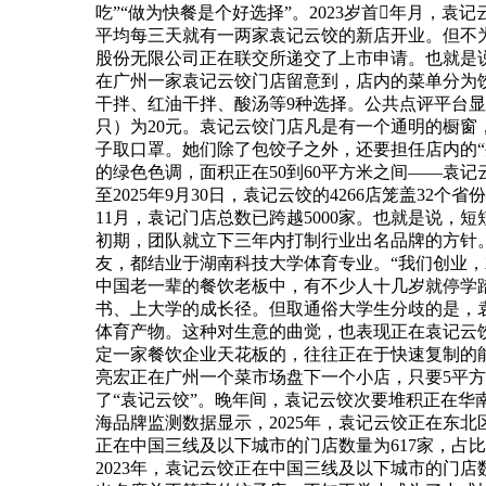
吃”“做为快餐是个好选择”。2023岁首年月，袁记
平均每三天就有一两家袁记云饺的新店开业。但不
股份无限公司正在联交所递交了上市申请。也就是说，
在广州一家袁记云饺门店留意到，店内的菜单分为
干拌、红油干拌、酸汤等9种选择。公共点评平台显示
只）为20元。袁记云饺门店凡是有一个通明的橱
子取口罩。她们除了包饺子之外，还要担任店内的
的绿色色调，面积正在50到60平方米之间——袁
至2025年9月30日，袁记云饺的4266店笼盖3
11月，袁记门店总数已跨越5000家。也就是说
初期，团队就立下三年内打制行业出名品牌的方针
友，都结业于湖南科技大学体育专业。“我们创业，
中国老一辈的餐饮老板中，有不少人十几岁就停学踏
书、上大学的成长径。但取通俗大学生分歧的是，
体育产物。这种对生意的曲觉，也表现正在袁记云饺
定一家餐饮企业天花板的，往往正在于快速复制的能
亮宏正在广州一个菜市场盘下一个小店，只要5平方
了“袁记云饺”。晚年间，袁记云饺次要堆积正在
海品牌监测数据显示，2025年，袁记云饺正在东北
正在中国三线及以下城市的门店数量为617家，占比1
2023年，袁记云饺正在中国三线及以下城市的门店