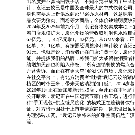
出名度并不算高的饺子店，不知不觉中成为了中式快
计，袁记云饺已是中国及全球最大的中式快餐公司
身也需要从上逛供应商那里采办原材料。这意味着
品次要为猪肉、面粉等大商品，全体价钱通明度较高
2024年及2025年前九个月，袁记食物发卖成本项下的
着门店规模扩大，袁记食物的营收取利润也水涨船高，正
67亿元、1。42亿元取1。42亿元。从GMV来看，
亿单、2。1亿单。有按照经调整净利率计较了袁记云饺
91元。也就是说，消费者正在门店消费一次，袁记
能、并提拔我们的品牌，将我们扩大或留住消费者
绩增加天然也将陷入停畅。“所有连锁餐饮的焦点
丹蓬告诉。而正在有更大空间的北方市场，袁记云
在社交平台上，有北方消费者“吐槽”袁记云饺的猪
植区的时令玉米，带来天然清甜的口感”。2024岁
2026年1月正在新加坡新开业5店，至此正在本地
公开暗示，袁记正在中国运营五家自有工场，进行
种“手工现包+供应链尺度化”的模式正在连锁餐饮
证，对方暗示因处于上市申请寂静期，暂未做出回
办理添砖加瓦。”袁记云饺将来的扩张空间仍然广
流。