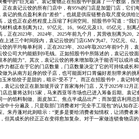
餐中的“巨无霸”。袁记食物正在招股书中披露了一个数据，按照灼
。正在袁记云饺的所有门店中，有95%的门店是加盟门店，它们
，袁记的焦点盈利来自“差价”，也就是供应链整合取尺度化供给
，这也正在必然程度上压缩了利润空间。招股书中写道：“我们产
材料成本别离为12。97亿元、16。96亿元及13。05亿元，别离
在2023年、2024年、2025年前九个月，其营收别离为20。2
正在上述三个时间段内，袁记云饺的门店GMV为47。72亿元、62。
的平均每单利润，正在2023年、2024年取2025年前9个月，袁
云饺公司大约能赔到9毛钱。正如招股书中所陈述的，袁记云饺
根本的能力”。其次，袁记云饺的将来增加取决于能否可以或许
合作力都正在于它的门店数量，门店数量决定了它的可持续成长和
饺做为从南方起身的饺子店，也可能面对口胃偏好差别带来的挑
肉玉米馅饺子是甜的，暗示“受不了”。而正在招股书中，袁记特
暮，袁记云饺正在新加坡开设了首家海外门店，又于2025年12
的门店总量将达到15家，马来西亚等市场也已进入筹备后期。袁记
同一的馅料制做、面皮加工、焦点半成品出产；而加盟店利用总
行业中十分遍及，只是取部门消费者对“完全手工现包”的认知存
应。朱丹蓬对此则暗示：“更多是要给消费者知情权，让消费者
漠，但其成长的径正正在变得愈加复杂。对于一家做连锁食物店