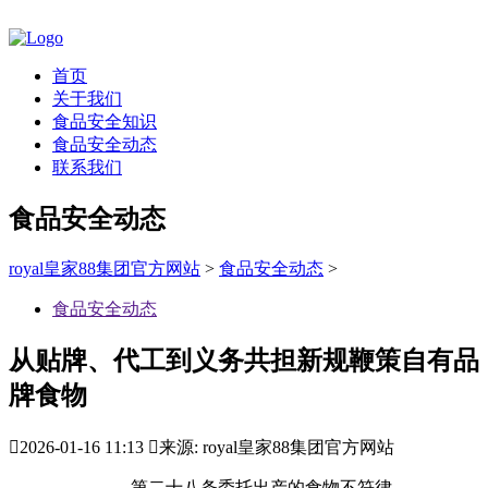
首页
关于我们
食品安全知识
食品安全动态
联系我们
食品安全动态
royal皇家88集团官方网站
>
食品安全动态
>
食品安全动态
从贴牌、代工到义务共担新规鞭策自有品
牌食物

2026-01-16 11:13

来源: royal皇家88集团官方网站
第二十八条委托出产的食物不符律