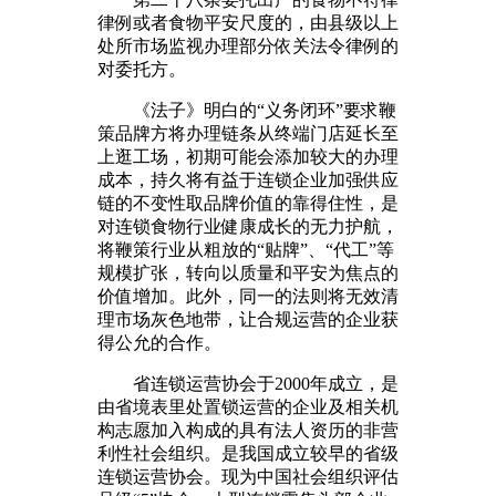
律例或者食物平安尺度的，由县级以上
处所市场监视办理部分依关法令律例的
对委托方。
《法子》明白的“义务闭环”要求鞭
策品牌方将办理链条从终端门店延长至
上逛工场，初期可能会添加较大的办理
成本，持久将有益于连锁企业加强供应
链的不变性取品牌价值的靠得住性，是
对连锁食物行业健康成长的无力护航，
将鞭策行业从粗放的“贴牌”、“代工”等
规模扩张，转向以质量和平安为焦点的
价值增加。此外，同一的法则将无效清
理市场灰色地带，让合规运营的企业获
得公允的合作。
省连锁运营协会于2000年成立，是
由省境表里处置锁运营的企业及相关机
构志愿加入构成的具有法人资历的非营
利性社会组织。是我国成立较早的省级
连锁运营协会。现为中国社会组织评估