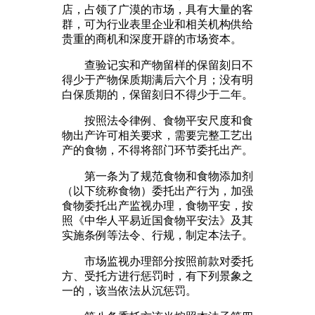
店，占领了广漠的市场，具有大量的客
群，可为行业表里企业和相关机构供给
贵重的商机和深度开辟的市场资本。
查验记实和产物留样的保留刻日不
得少于产物保质期满后六个月；没有明
白保质期的，保留刻日不得少于二年。
按照法令律例、食物平安尺度和食
物出产许可相关要求，需要完整工艺出
产的食物，不得将部门环节委托出产。
第一条为了规范食物和食物添加剂
（以下统称食物）委托出产行为，加强
食物委托出产监视办理，食物平安，按
照《中华人平易近国食物平安法》及其
实施条例等法令、行规，制定本法子。
市场监视办理部分按照前款对委托
方、受托方进行惩罚时，有下列景象之
一的，该当依法从沉惩罚。