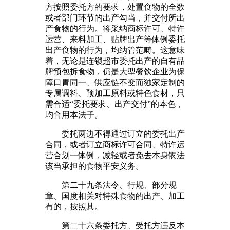
方按照委托方的要求，处置食物的全数
或者部门环节的出产勾当，并交付所出
产食物的行为。将采纳商标许可、特许
运营、来料加工、贴牌出产等体例委托
出产食物的行为，均纳管范畴。这意味
着，无论是连锁超市委托出产的自有品
牌预包拆食物，仍是大型餐饮企业为保
障口胃同一、供应链不变而独家定制的
专属调料、预加工原料或特色食材，只
需合适“委托要求、出产交付”的本色，
均合用本法子。
委托两边不得通过订立的委托出产
合同，或者订立商标许可合同、特许运
营合划一体例，减轻或者免去本身依法
该当承担的食物平安义务。
第二十九条法令、行规、部分规
章、国度相关对特殊食物的出产、加工
有的，按照其。
第二十六条委托方、受托方违反本