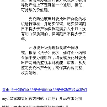
导财产链上下逛沉塑一个通明、担任、
可持续的价值链。
委托两边该当对委托出产食物的标
识进行审核，并记实保留。记实保留刻
日不得少于产物保质期满后六个月；没
有明白保质期的，保留刻日不得少于二
年。
➢ 系统升级办理轨制取合同系
统。根据《法子》要求，修订企业内部
食物平安办理轨制，增设或强化对委托
出产勾当的监视本能机能；审查并从头
签定委托出产合同，确保其内容完整、
权责清晰。
首页
关于我们
食品安全知识
食品安全动态
联系我们
royal皇家88集团官方网站（江苏）食品有限公司